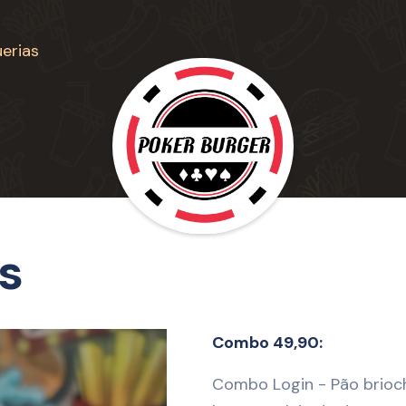
erias
s
Combo 49,90:
Combo Login - Pão brioche