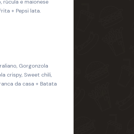
, rúcula e maionese
ita + Pepsi lata.
raliano, Gorgonzola
a crispy, Sweet chili,
ranca da casa + Batata