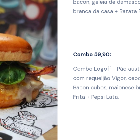
bacon, geleia de damasco
branca da casa + Batata Fr
Combo 59,90:
Combo Logoff - Pão aust
com requeijão Vigor, cebol
Bacon cubos, maionese b
Frita + Pepsi Lata.