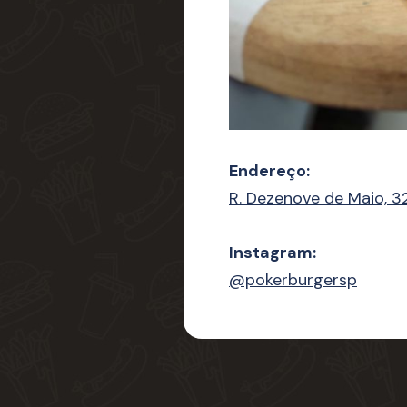
Endereço:
R. Dezenove de Maio, 3
Instagram:
@pokerburgersp