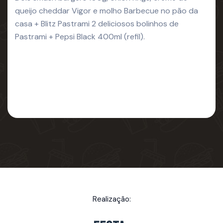
queijo cheddar Vigor e molho Barbecue no pão da
casa + Blitz Pastrami 2 deliciosos bolinhos de
Pastrami + Pepsi Black 400ml (refil).
Realização: